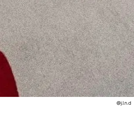
@j.l.n.d